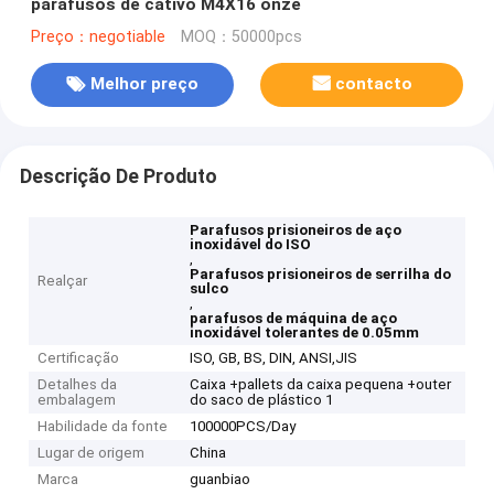
parafusos de cativo M4X16 onze
Preço：negotiable
MOQ：50000pcs
Melhor preço
contacto
Descrição De Produto
Parafusos prisioneiros de aço
inoxidável do ISO
,
Parafusos prisioneiros de serrilha do
Realçar
sulco
,
parafusos de máquina de aço
inoxidável tolerantes de 0.05mm
Certificação
ISO, GB, BS, DIN, ANSI,JIS
Detalhes da
Caixa +pallets da caixa pequena +outer
embalagem
do saco de plástico 1
Habilidade da fonte
100000PCS/Day
Lugar de origem
China
Marca
guanbiao