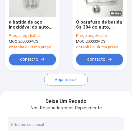
Visita à Fábrica
Controle de qualidade
a batida de aço
O parafuso de batida
inoxidável do auto
Ss 304 do auto,
Contate-nos
11X70 316 parafusa
batida de aço
Preço:
negotiable
Preço:
negotiable
o cromo de grande
inoxidável do auto da
MOQ:
200000PCS
MOQ:
200000PCS
resistência
cabeça da flange
Notícias
anodizado
parafusa telhar os
obtenha o ultimo preço
obtenha o ultimo preço
parafusos com a
arruela
Casos
contacto
contacto
Solicitar um Orçamento
Veja mais
Parafusos de aço inoxidável da segurança
Deixe Um Recado
Nós Responderemos Rapidamente
Parafusos de batida do auto de aço inoxidável
Parafusos de máquina de aço inoxidável