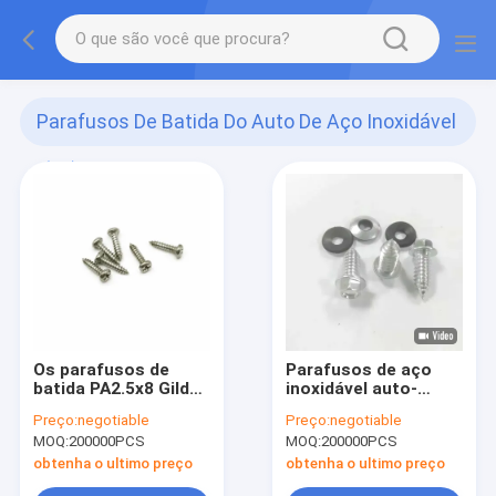
Parafusos De Batida Do Auto De Aço Inoxidável
(83)
Os parafusos de
Parafusos de aço
batida PA2.5x8 Gilded
inoxidável auto-
do auto SS316
apertados com
Preço:
negotiable
Preço:
negotiable
inoxidável preto
lavadora de borracha
MOQ:
200000PCS
MOQ:
200000PCS
anodizaram
5.85x5.85 Parafusos
de telhado com
obtenha o ultimo preço
obtenha o ultimo preço
lavadora auto-