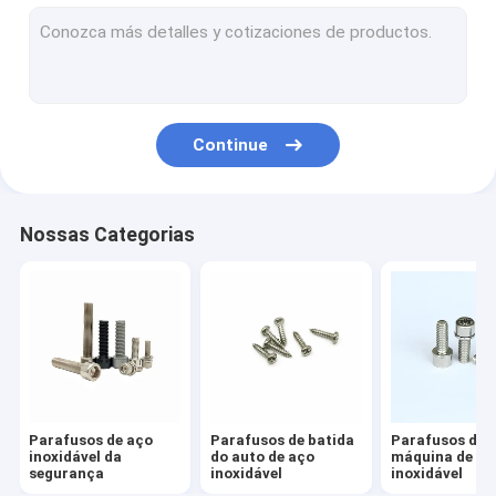
Parafusos de aço inoxidável do suporte isolador
Parafuso de ajuste excêntrico
Parafusos do medidor elétrico
Continue
Rebite de aço inoxidável
Parafuso a mola
Nossas Categorias
Prendedor dirigido frio
Parafusos de máquina longos extra
Anti parafuso de afrouxamento
Prendedor não padrão
Parafusos de aço
Parafusos de batida
Parafusos de
Pin do eixo da movimentação
inoxidável da
do auto de aço
máquina de aç
segurança
inoxidável
inoxidável