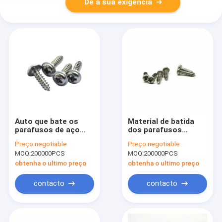
Dê a sua exigência
Auto que bate os
Material de batida
parafusos de aço
dos parafusos
inoxidável para o
PA2.5x8 SS304 do
Preço:
negotiable
Preço:
negotiable
metal, Ss Pan Head
auto de aço
MOQ:
200000PCS
MOQ:
200000PCS
Self Tapping Screw
inoxidável pequeno
da precisão
obtenha o ultimo preço
obtenha o ultimo preço
contacto
contacto