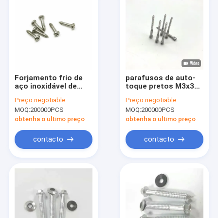
Forjamento frio de
parafusos de auto-
aço inoxidável de
toque pretos M3x30
PA3.0X12 Pan Head
parafusos de
Preço:
negotiable
Preço:
negotiable
Self Tapping Screws
vedação de
MOQ:
200000PCS
MOQ:
200000PCS
medidores elétricos
parafusos de auto-
obtenha o ultimo preço
obtenha o ultimo preço
toque pequenos
contacto
contacto
Lar
Produtos
Sobre Nós