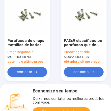
Parafusos de chapa
PA3x9 classificou os
metálica de batida
parafusos que de
limpados com jato
batida do auto de
Preço:
negotiable
Preço:
negotiable
de areia PA3x12 do
aço inoxidável o
MOQ:
200000PCS
MOQ:
200000PCS
auto de aço
cromo dourou o ODM
inoxidável
disponível
obtenha o ultimo preço
obtenha o ultimo preço
contacto
contacto
Economize seu tempo
Deixe-nos contatar os melhores produtos
com você.