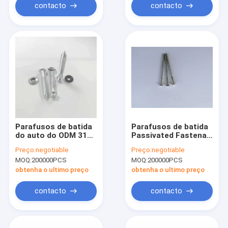
apertados parafusos
contacto
contacto
de concreto
Parafusos de batida
Parafusos de batida
do auto do ODM 316
Passivated Fastenal
Ss, parafusos de
11X70 do auto de
Preço:
negotiable
Preço:
negotiable
batida escareados
aço inoxidável
MOQ:
200000PCS
MOQ:
200000PCS
de aço inoxidável do
auto
obtenha o ultimo preço
obtenha o ultimo preço
contacto
contacto