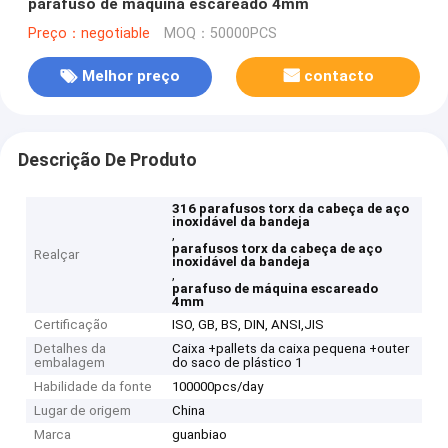
parafuso de máquina escareado 4mm
Preço：negotiable
MOQ：50000PCS
Melhor preço
contacto
Descrição De Produto
316 parafusos torx da cabeça de aço
inoxidável da bandeja
,
parafusos torx da cabeça de aço
Realçar
inoxidável da bandeja
,
parafuso de máquina escareado
4mm
Certificação
ISO, GB, BS, DIN, ANSI,JIS
Detalhes da
Caixa +pallets da caixa pequena +outer
embalagem
do saco de plástico 1
Habilidade da fonte
100000pcs/day
Lugar de origem
China
Marca
guanbiao