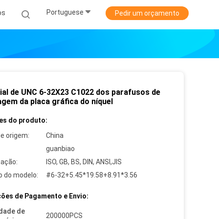
Portuguese
os
Pedir um orçamento
ial de UNC 6-32X23 C1022 dos parafusos de
gem da placa gráfica do níquel
es do produto:
de origem:
China
guanbiao
cação:
ISO, GB, BS, DIN, ANSI,JIS
 do modelo:
#6-32+5.45*19.58+8.91*3.56
ões de Pagamento e Envio:
dade de
200000PCS