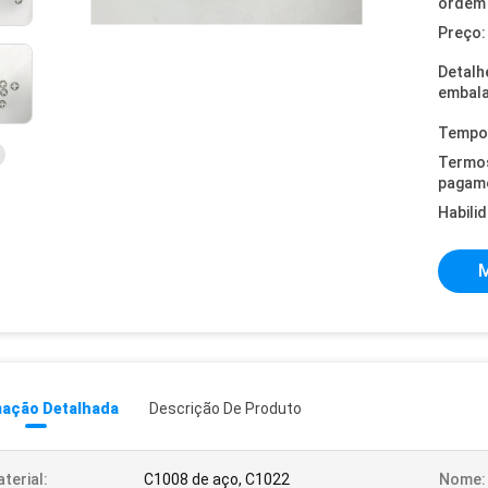
ordem 
Preço:
Detalh
embal
Tempo 
Termo
pagam
Habili
M
mação Detalhada
Descrição De Produto
terial:
C1008 de aço, C1022
Nome: