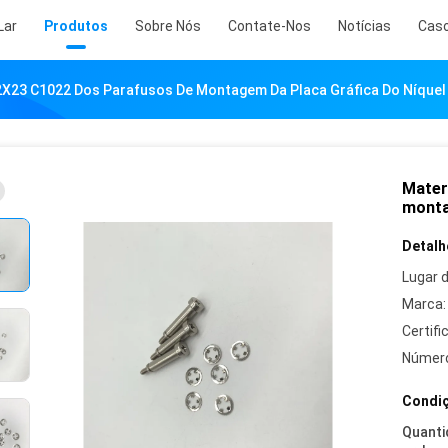
Lar
Produtos
Sobre Nós
Contate-Nos
Notícias
Cas
2X23 C1022 Dos Parafusos De Montagem Da Placa Gráfica Do Níquel
Mater
monta
Detalh
Lugar 
Marca:
Certifi
Número
Condiç
Quanti