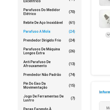
Excêntrico
Parafusos Do Medidor
(70)
Elétrico
Rebite De Aço Inoxidável
(61)
Parafuso A Mola
(24)
Prendedor Dirigido Frio
(24)
Parafusos De Máquina
(26)
Longos Extra
Anti Parafuso De
(13)
Afrouxamento
Prendedor Não Padrão
(74)
Pin Do Eixo Da
(15)
Movimentação
Infor
Jogo De Ferramentas De
(7)
Lustro
Ma
Peças Fazendo À