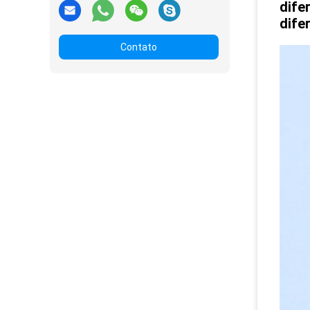
dife
dife
Contato