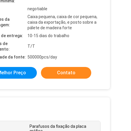
mínima:
negotiable
Caixa pequena, caixa de cor pequena,
es da
caixa da exportação, e posto sobre a
agem:
pálete de madeira forte
de entrega:
10-15 dias do trabalho
s de
T/T
ento:
dade da fonte:
500000pcs/day
elhor Preço
Contato
Parafusos da fixação da placa