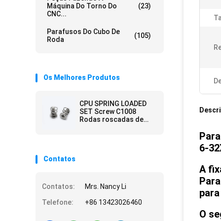
Máquina Do Torno Do
(23)
CNC...
T
Parafusos Do Cubo De
(105)
Roda
Re
Os Melhores Produtos
De
CPU SPRING LOADED
Descr
SET Screw C1008
Rodas roscadas de
aço inoxidável JIS
Para
Standard
6-32
Contatos
A fi
Para
Contatos:
Mrs. Nancy Li
para
Telefone:
+86 13423026460
O se