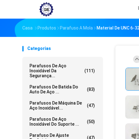
Casa
Produtos
Parafuso A Mola
Material De UNC 6-3
Categorias
Parafusos De Aço
Inoxidável Da
(111)
Segurança...
Parafusos De Batida Do
(83)
Auto De Aço ...
Parafusos De Máquina De
(47)
Aço Inoxidável...
Parafusos De Aço
(50)
Inoxidável Do Suporte ...
Parafuso De Ajuste
(47)