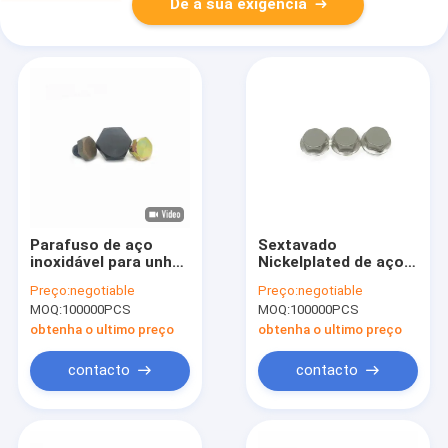
Dê a sua exigência
Parafuso de aço
Sextavado
inoxidável para unhas
Nickelplated de aço
decorativas
inoxidável decorativo
Preço:
negotiable
Preço:
negotiable
dos parafusos de
MOQ:
100000PCS
MOQ:
100000PCS
máquina M8X5.5
obtenha o ultimo preço
obtenha o ultimo preço
contacto
contacto