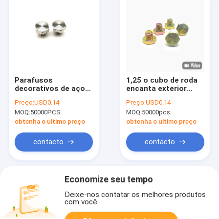
Parafusos
1,25 o cubo de roda
decorativos de aço
encanta exterior
inoxidável do cubo de
decorativo de aço
Preço:
USD0.14
Preço:
USD0.14
roda, parafusos
inoxidável do
MOQ:
50000PCS
MOQ:
50000pcs
principais
parafuso principal
sextavados do dente
obtenha o ultimo preço
obtenha o ultimo preço
completo
contacto
contacto
Economize seu tempo
Deixe-nos contatar os melhores produtos
com você.