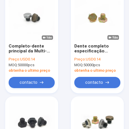
Completo-dente
Dente completo
principal da Multi-
especificação
especificação do
sextavada externo
Preço:
USD0.14
Preço:
USD0.14
hexágono decorativo
decorativa de aço
MOQ:
50000pcs
MOQ:
50000pcs
de aço inoxidável do
inoxidável do
parafuso do CD do
parafuso do prego da
obtenha o ultimo preço
obtenha o ultimo preço
prego
multi
contacto
contacto
Lar
Produtos
Sobre Nós