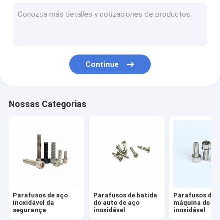
Parafusos de aço inoxidável do suporte isolador
Parafuso de ajuste excêntrico
Parafusos do medidor elétrico
Continue
Rebite de aço inoxidável
Parafuso a mola
Nossas Categorias
Prendedor dirigido frio
Parafusos de máquina longos extra
Anti parafuso de afrouxamento
Prendedor não padrão
Parafusos de aço
Parafusos de batida
Parafusos de
Pin do eixo da movimentação
inoxidável da
do auto de aço
máquina de aç
segurança
inoxidável
inoxidável