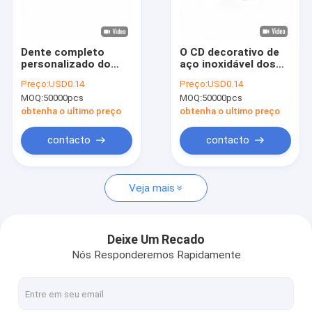
Visita à Fábrica
Controle de qualidade
Dente completo
O CD decorativo de
personalizado do
aço inoxidável dos
Contate-nos
prego decorativo
pregos parafusa
Preço:
USD0.14
Preço:
USD0.14
sextavado externo
sextavado
MOQ:
50000pcs
MOQ:
50000pcs
de aço inoxidável do
Notícias
parafuso do CD
obtenha o ultimo preço
obtenha o ultimo preço
Casos
contacto
contacto
Solicitar um Orçamento
Veja mais
Parafusos de aço inoxidável da segurança
Deixe Um Recado
Nós Responderemos Rapidamente
Parafusos de batida do auto de aço inoxidável
Parafusos de máquina de aço inoxidável