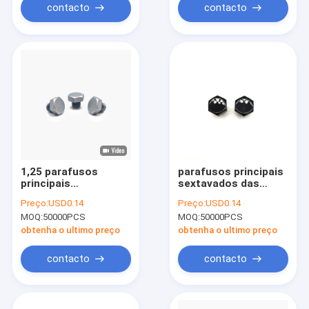
contacto
contacto
1,25 parafusos
parafusos principais
principais
sextavados das
sextavados das
rodas de 7.0mm,
Preço:
USD0.14
Preço:
USD0.14
rodas, parafusos
parafusos
MOQ:
50000PCS
MOQ:
50000PCS
decorativos de aço
decorativos de aço
inoxidável do cubo de
inoxidável do cubo de
obtenha o ultimo preço
obtenha o ultimo preço
roda
roda
contacto
contacto