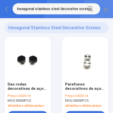
Hexagonal Stainless Steel Decorative Screws
(95)
Das rodas
Parafusos
decorativas de aço
decorativos de aço
inoxidável dos
inoxidável da cabeça
Preço:
USD0.14
Preço:
USD0.14
parafusos do cubo
sextavada,
MOQ:
50000PCS
MOQ:
50000PCS
de roda parafusos
parafusos do cubo
principais
de roda ISO9001
obtenha o ultimo preço
obtenha o ultimo preço
sextavados